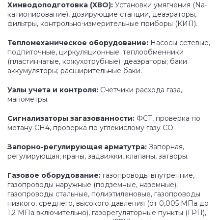
Химводоподготовка (ХВО):
Установки умягчения (Na-
катионирование), дозирующие станции, деаэраторы,
фильтры, контрольно-измерительные приборы (КИП).
Тепломеханическое оборудование:
Насосы сетевые,
подпиточные, циркуляционные; теплообменники
(пластинчатые, кожухотрубные); деаэраторы; баки
аккумуляторы; расширительные баки.
Узлы учета и контроля:
Счетчики расхода газа,
манометры.
Сигнализаторы загазованности:
ФСТ, проверка по
метану CH4, проверка по углекислому газу СО.
Запорно-регулирующая арматутра:
Запорная,
регулирующая, краны, задвижки, клапаны, затворы.
Газовое оборудование:
газопроводы внутренние,
газопроводы наружные (подземные, наземные),
газопроводы стальные, полиэтиленовые, газопроводы
низкого, среднего, высокого давления (от 0,005 МПа до
1,2 МПа включительно), газорегуляторные пункты (ГРП),