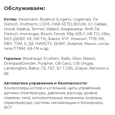
Обслуживаем:
Котлы:
Viessmann, Buderus (Logano, Logamax), De
Dietrich, Protherm, LOOS, HKB KETELBOUW, ICI Caldaie,
Unical, Viadrus, Termet, Vaillant, Альфакалор, Wolf, De
Dietrich, Immergas, Bosch, Ferroli, КВр (КВ-Г, КВ-ТС), КВм,
БКЗ (ДКВР, КЕ, КВ-ТК), Факел, КЧГ, Комконт, ТПВ, КВ,
КВР, ТЭМ, Е, ДЕ, НИИСТУ, ДКВР, Энергия, Минск, котлы
типа ПТВМ, КВ-ГМ и др.
Горелки:
Weishaupt, Ecoflam, Riello, Oilon, Maxon,
OvenpackDreizler, Puripher, GB-Ganz, CIB Unigas,
Lamborghini, Baltur, ГБ, ГБГ, БГ-Г,CBS, Eclipse, Bentone и
др.
Автоматика управления и безопасности:
Контроллеры котлов и котельной, щиты управления,
датчики (температуры, давления, расхода, уровня,
пламени, тяги), исполнительные механизмы (клапаны,
сервоприводы), системы сигнализации и блокировок,
ФСТ.